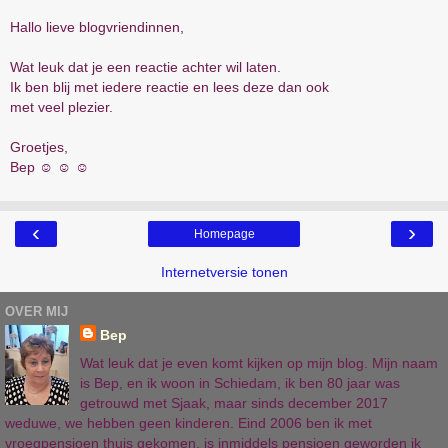
Hallo lieve blogvriendinnen,
Wat leuk dat je een reactie achter wil laten.
Ik ben blij met iedere reactie en lees deze dan ook
met veel plezier.
Groetjes,
Bep ☺ ☺ ☺
‹
›
Homepage
Internetversie tonen
OVER MIJ
Bep
Wat leuk dat je even komt kijken op mijn blog. Mijn naam
is Bep, en ik woon in Schiedam, ik ben 80 jaar was
getrouwd met Sjaak, maar sinds december 2017
weduwe, we hebben geen kinderen. Eind 2006 ben ik met
vroegpensioen thuis gekomen, is inmiddels pensioen geworden ik